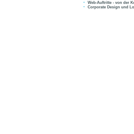
Web-Auftritte - von der K
C
orporate
D
esign und L